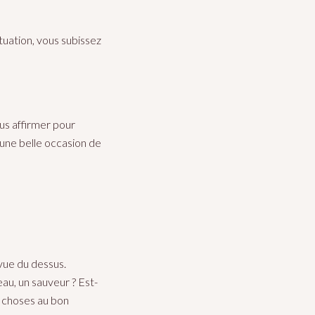
tuation, vous subissez
us affirmer pour
 une belle occasion de
vue du dessus.
eau, un sauveur ? Est-
s choses au bon