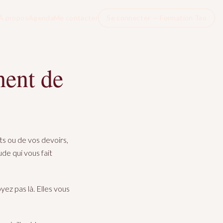
À propos
Agenda
Me contacter
Se connecter — Formation Tao
hent de
ts ou de vos devoirs,
de qui vous fait
ez pas là. Elles vous