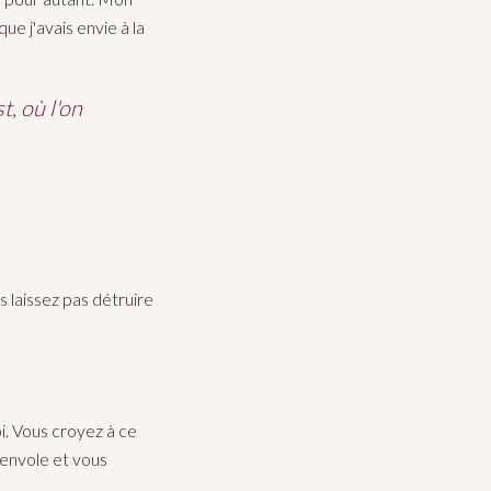
ue j'avais envie à la
t, où l'on
s laissez pas détruire
. Vous croyez à ce
s'envole et vous