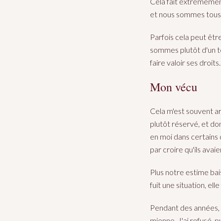
Cela fait extrêmement 
et nous sommes tous 
Parfois cela peut êtr
sommes plutôt d'un te
faire valoir ses droits.
Mon vécu
Cela m'est souvent ar
plutôt réservé, et do
en moi dans certains d
par croire qu'ils avaie
Plus notre estime bai
fuit une situation, el
Pendant des années, m
mienne. J'ai refusé, p