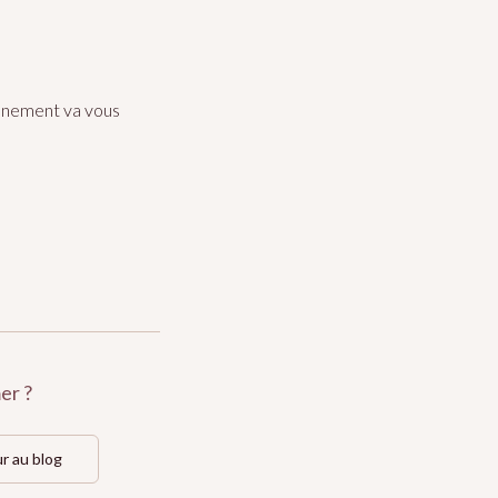
vénement va vous
er ?
r au blog