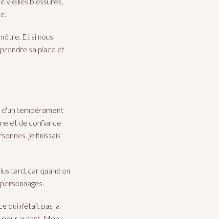
e vieilles blessures,
e.
nôtre. Et si nous
 prendre sa place et
ais d'un tempérament
ime et de confiance
sonnes, je finissais
lus tard, car quand on
s personnages.
 qui n'était pas la
ée pour autant. Mon