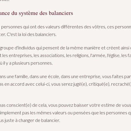
ance du système des balanciers
 personnes qui ont des valeurs différentes des vôtres, ces personn
r. C'est la loi des balanciers.
n groupe d'individus qui pensent de la même manière et créent ainsi
es entreprises, les associations, les religions, l'armée, l'église, les f
 il y a plusieurs personnes.
s une famille, dans une école, dans une entreprise, vous faites parti
as en accord avec celui-ci, vous serez jugé(e), critiqué(e), recrach
 pas conscient(e) de cela, vous pouvez baisser votre estime de vo
t simplement pas les mêmes valeurs ou pensées que les personnes 
s juste à changer de balancier.