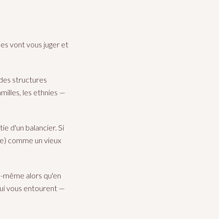
es vont vous juger et
 des structures
amilles, les ethnies —
e d'un balancier. Si
é(e) comme un vieux
us-même alors qu'en
qui vous entourent —