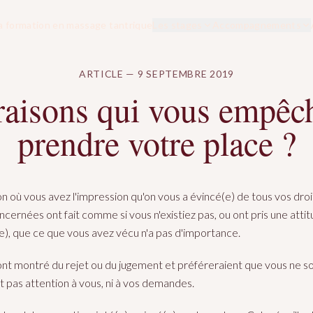
a formation en massage tantrique
Les stages
Accompagnements
ARTICLE — 9 SEPTEMBRE 2019
raisons qui vous empêc
prendre votre place ?
on où vous avez l'impression qu'on vous a évincé(e) de tous vos droi
cernées ont fait comme si vous n'existiez pas, ou ont pris une attitu
e), que ce que vous avez vécu n'a pas d'importance.
t montré du rejet ou du jugement et préféreraient que vous ne soy
t pas attention à vous, ni à vos demandes.