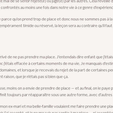
mal de se sentir rejeté(e) ou jugé(e) par les autres. Cela réveille d
confrontés au moins une fois dans notre vie à ce genre d'expérienc
e parce qu'on prend trop de place et donc nous ne sommes pas à la 
mpérament timide ou réservé, la leçon sera au contraire qu'il faut
rivé de ne pas prendre ma place. J'entendais dire enfant que j'ét
nc j'étais effacée à certains moments de ma vie. Je manquais d'est
omaines, et lorsque je recevais du rejet de la part de certaines per
nt raison, que je n'étais pas si bien que ça.
sse, moins on a envie de prendre de place — et au final, on le paye p
le finit toujours par réapparaître sous une autre forme, avec d'autre
on ex-mari et ma belle-famille voulaient me faire prendre une place
uis j'ai accepté, et je ne me suis pas sentie à ma place — ni accept