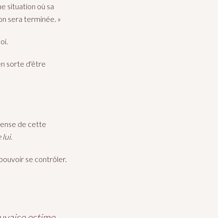
ne situation où sa
ion sera terminée. »
oi.
en sorte d'être
éfense de cette
 lui
.
 pouvoir se contrôler.
auvaise estime