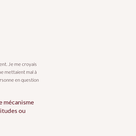
rent. Je me croyais
me mettaient mal à
ersonne en question
le mécanisme
titudes ou