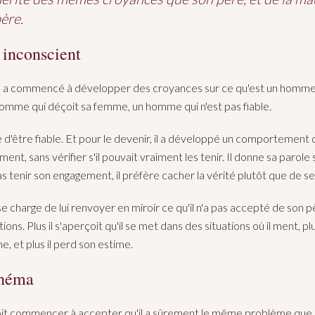
ère.
inconscient
 il a commencé à développer des croyances sur ce qu'est un homme
homme qui déçoit sa femme, un homme qui n'est pas fiable.
e d'être fiable. Et pour le devenir, il a développé un comportement q
nt, sans vérifier s'il pouvait vraiment les tenir. Il donne sa parole s
pas tenir son engagement, il préfère cacher la vérité plutôt que de s
se charge de lui renvoyer en miroir ce qu'il n'a pas accepté de son p
ns. Plus il s'aperçoit qu'il se met dans des situations où il ment, plus
, et plus il perd son estime.
chéma
 doit commencer à accepter qu'il a sûrement le même problème que 