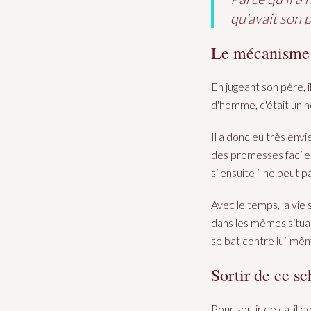
qu'avait son p
Le mécanisme 
En jugeant son père,
d'homme, c'était un 
Il a donc eu très envi
des promesses facileme
si ensuite il ne peut 
Avec le temps, la vie 
dans les mêmes situatio
se bat contre lui-même
Sortir de ce s
Pour sortir de ça, il