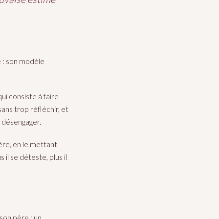
 : son modèle
ui consiste à faire
ans trop réfléchir, et
e désengager.
ère, en le mettant
 il se déteste, plus il
son père : un