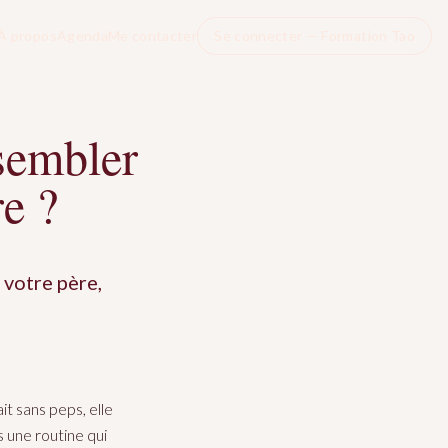
À propos
Agenda
Me contacter
Se connecter — Formation Tao
ssembler
re ?
 votre père,
t sans peps, elle
s une routine qui