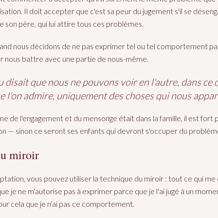
ation. Il doit accepter que c'est sa peur du jugement s'il se déseng
 son père, qui lui attire tous ces problèmes.
uand nous décidons de ne pas exprimer tel ou tel comportement pa
par nous battre avec une partie de nous-même.
 disait que nous ne pouvons voir en l'autre, dans ce
e l'on admire, uniquement des choses qui nous appar
ème de l'engagement et du mensonge était dans la famille, il est fort 
on — sinon ce seront ses enfants qui devront s'occuper du problèm
u miroir
tation, vous pouvez utiliser la technique du miroir : tout ce qui me
ue je ne m'autorise pas à exprimer parce que je l'ai jugé à un mom
our cela que je n'ai pas ce comportement.