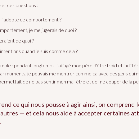
er ces questions :
 j'adopte ce comportement ?
comportement, je me jugerais de quoi ?
eraient de quoi ?
intentions quand je suis comme cela ?
ple : pendant longtemps, j'ai jugé mon père d'être froid et indiffé
 par moments, je pouvais me montrer comme ça avec des gens qui 
 permettait de ne pas sentir mon mal-être et de me couper de la p
nd ce qui nous pousse à agir ainsi, on comprend 
autres — et cela nous aide à accepter certaines at
.