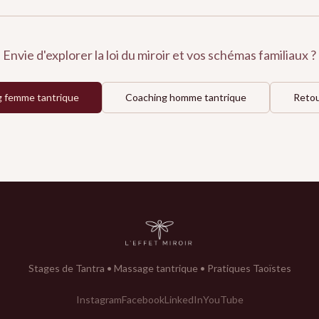
Envie d'explorer la loi du miroir et vos schémas familiaux ?
 femme tantrique
Coaching homme tantrique
Retou
Stages de Tantra • Massage tantrique • Pratiques Taoïstes
Instagram
Facebook
LinkedIn
YouTube