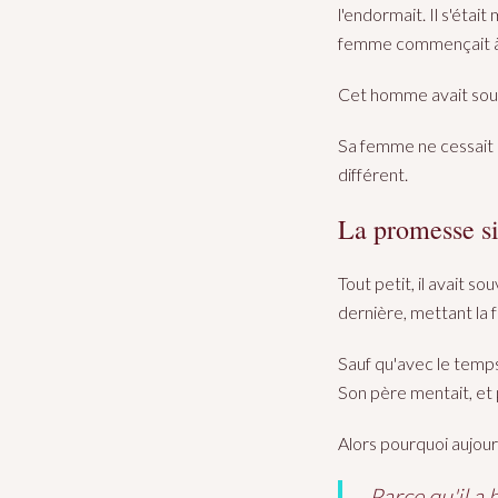
l'endormait. Il s'étai
femme commençait à lu
Cet homme avait souv
Sa femme ne cessait de
différent.
La promesse si
Tout petit, il avait s
dernière, mettant la f
Sauf qu'avec le temps,
Son père mentait, et p
Alors pourquoi aujour
Parce qu'il a