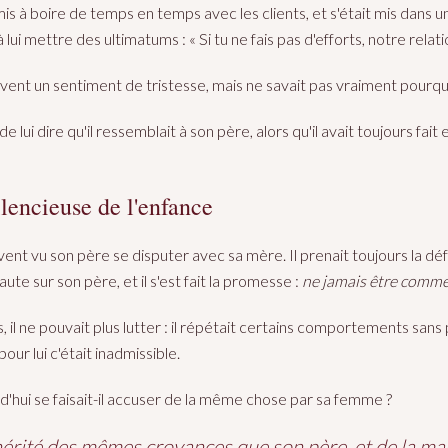
t mis à boire de temps en temps avec les clients, et s'était mis dans u
i mettre des ultimatums : « Si tu ne fais pas d'efforts, notre relat
ent un sentiment de tristesse, mais ne savait pas vraiment pourqu
 lui dire qu'il ressemblait à son père, alors qu'il avait toujours fait 
lencieuse de l'enfance
ouvent vu son père se disputer avec sa mère. Il prenait toujours la d
aute sur son père, et il s'est fait la promesse :
ne jamais être comme
 il ne pouvait plus lutter : il répétait certains comportements sans
our lui c'était inadmissible.
d'hui se faisait-il accuser de la même chose par sa femme ?
 hérité des mêmes croyances que son père, et de la m